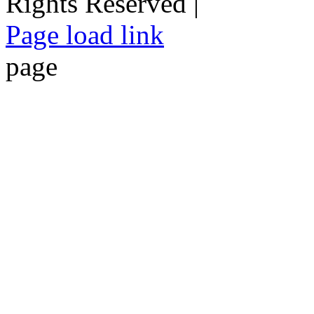
Rights Reserved |
Facebook
Twitter
Instagram
Pinterest
Page load link
page
Go
to
Top